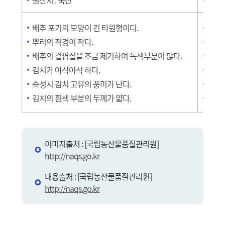
원산지 : 국산
원산지
배추 포기의 모양이 긴 타원형이다.
배추
뿌리의 직경이 작다.
뿌리의
배추의 겉꼅질을 조금 제거하여 녹색부분이 많다.
배추
김치가 아삭아삭 하다.
김치가
숙성시 김치 고유의 풍미가 난다.
숙성시
김치의 흰색 부분의 두께가 얇다.
김치의
이미지출처 : [국립농산물품질관리원]
http://naqs.go.kr
내용출처 : [국립농산물품질관리원]
http://naqs.go.kr