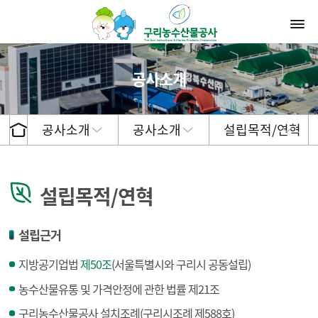
공사소개
공사소개
공사소개
설립목적/연혁
설립목적/연혁
설립근거
지방공기업법
제50조
(서울특별시와 구리시 공동설립)
농수산물유통 및 가격안정에 관한 법률 제21조
구리농수산물공사 설치조례(구리시조례 제588호)