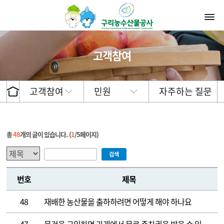
고객참여
고객참여
민원
자주하는 질문
총
48
개의 글이 있습니다.
(
1
/
5
페이지)
검색
번호
제목
48
재배한 농산물을 출하하려면 어떻게 해야 하나요
47
물건을 구입하면 가게에서 무료 주차권을 받을 수 있나요