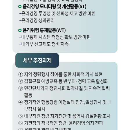
윤리경영 모니터링 및 개선활동(ST)
윤리경영 투명성 및 신뢰성 제고 방안 마련
윤리경영 성과관리
윤리위험 통제활동(WT)
내부통제 시스템 적정성 확보 방안 마련
내외부 신고제도 정비 지속
세부 추진과제
①
지역 청렴행사 참여를 통한 사회적 가치 실현
②
갑질근절 예방교육 등 반부패·청렴 교육 활성화
③
민간단체와의 청렴사회 협약체결 및 지속적 협력
활동
④
정기적인 행동강령 이행실태 점검, 일상감사 및 내
부감사 실시
⑤
내부직원 청렴 자가진단 및 용역사 갑질현황 조사
⑥
기관장의 적극적인 청렴·윤리경영 의지 전파
⑦
윤리경영 관련 내규 내재화