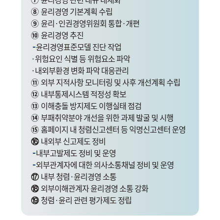
⑧
윤리경영 기본계획 수립
⑨
윤리·인권경영위원회 통합·개편
⑩
윤리경영 추진
윤리경영표준모델 진단 작업
·위험요인 식별 등 위험요소 파악
·내외부환경 변화 파악 대응관리
⑪
외부 지적사항 모니터링 및 사후 개선계획 수립
⑫
내부통제시스템 적정성 확보
⑬
이해충돌 방지제도 이행실태 점검
⑭
부패취약분야 개선을 위한 과제 발굴 및 시행
⑮
홈페이지 내 청렴신고센터 등 익명신고센터 운영
⑯
내외부 신고제도 정비
내부고발제도 정비 및 운영
외부관계자에 대한 의사소통채널 정비 및 운영
⑰
내부 청렴·윤리경영 소통
⑱
외부이해관계자 윤리경영 소통 강화
⑲
청렴·윤리 관련 평가제도 정립