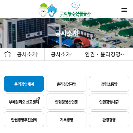
공사소개
공사소개
공사소개
인권 · 윤리경영…
윤리경영체계
윤리경영규범
청렴소통방
부패알리오 신고센터
인권경영선언문
인권경영내규
인권경영추진실적
기록경영
환경경영