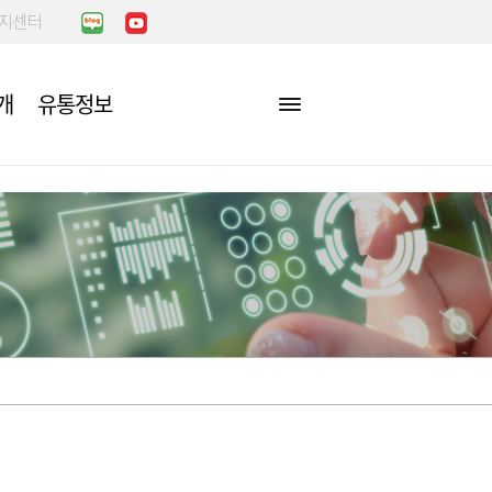
복지센터
개
유통정보
장
정/비리행
아는만큼 보인
이야기
점포찾기
농수산물 검사방법 및 처리절
공지사항
차
점포배치도
국민신문고
센터
업무처리절차
편의시설찾기
민원처리업무
진단
요령
부적합농산물
장
민원처리공개방
거래실적
자주하는 질문