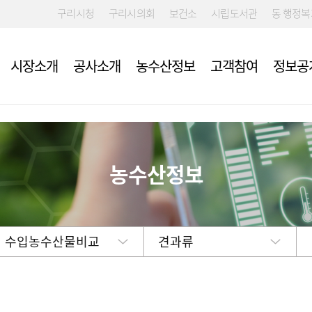
구리시청
구리시의회
보건소
시립도서관
동 행정
시장소개
공사소개
농수산정보
고객참여
정보공
 입찰·채용
류
여예산제
시장 및 시설안내
개요
규제신고
농협구리공판
부패알리오(부
친환경농산물 
구리도매시장
농수산정보
위 신고센터)
다
약공개방
사
도매시장 예약신청
경영목표 및 운영계획
신고접수
구리청과(주)
견학안내
예산낭비신고
확인요령
획
자동심장충격기(AED) 설치장
ESG전략체계
(주)인터넷청과
소 안내
윤리경영 자가
부적격품 조치
예산서
수협구리공판
공중화장실 비상벨 배치도 안
친환경농산물 
결산서
강북수산(주)
내
수입농수산물비교
견과류
고객만족도 조사결과 및 경영
중도매법인
실적 평가결과
임원 및 운영인력 현황
종자
인건비 및 복리후생비 예산과
집행 현황
 게시판