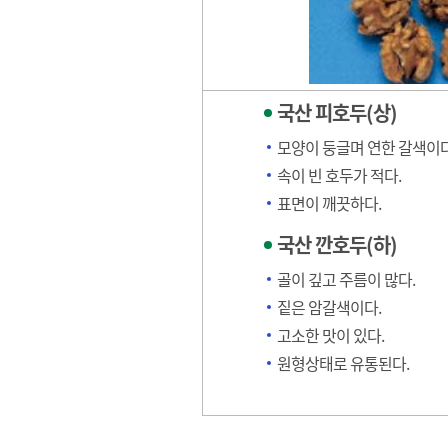
국산 피호두(상)
모양이 둥글며 연한 갈색이다
속이 빈 호두가 적다.
표면이 깨끗하다.
국산 깐호두(하)
골이 깊고 주름이 많다.
짙은 암갈색이다.
고소한 맛이 있다.
원형상태로 유통된다.