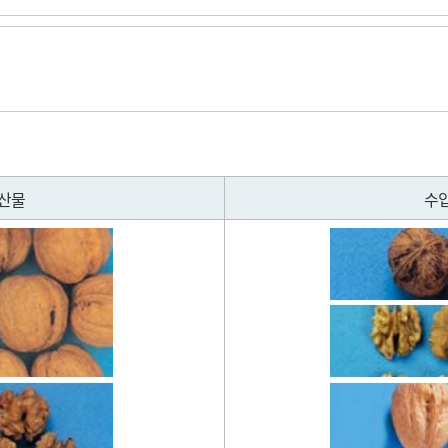
모저모
감사결과
도자료
업무추진비집행현황
 찾아가세요
위원회 등
 이전사업
사장 경영성과 계약공시
내부규정
산물
수