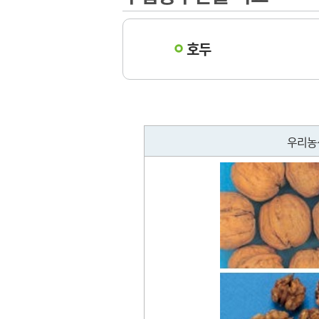
주차현황
시장이
소식)
침
고객지원팀
이용안내
언론보
친절/칭찬
시설개선팀
지도
출하대금
호두
재난안전팀
도매시장
신성장사업단
청렴감사팀
직제규정업무
우리농