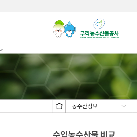
<
거래현황
CEO인사
고객서비스 헌장
제도안내
공고 및
두류/서
주민참
유통종사자 현황
CEO인터뷰
서비스이행표준
불복구제절차 및 방법
수의계
채소류
설문조
경매시간 안내
공사CI/캐릭터소개
이행실적
비공개대상정보세부기준
발주계
산채류
도매시장 거래 품목
설립목적/연혁
수수료
견과류
인권 · 윤리경영
서식자료
과실류
농수산정보
안전경영
관련법령
버섯류
조직도
정보공개접수처안내
인삼류
직원 안내
정보공개목록
기름용
경영기획팀
개인정보처리방침
기타
수입농수산물 비교
상생협력사회공헌활동 (행사
구인구직
유통물류진흥팀
영상정보기기 운영 및 관리방